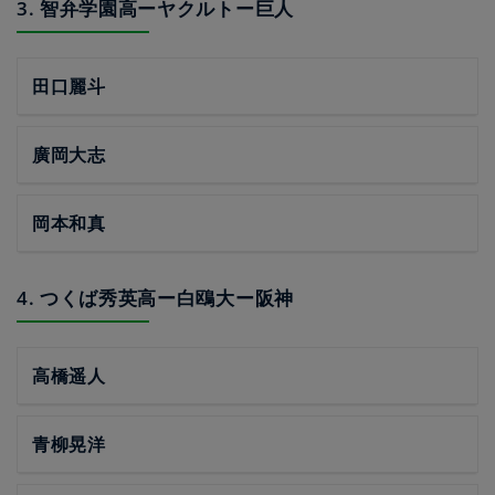
3. 智弁学園高ーヤクルトー巨人
田口麗斗
廣岡大志
岡本和真
4. つくば秀英高ー白鴎大ー阪神
高橋遥人
青柳晃洋