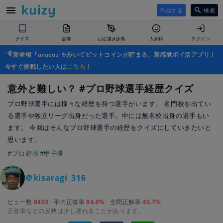
作成する
検索
クイズ
診断
お絵描き診断
大喜利
ログイン
新登場『aruco』✨歩いてビットコインが貯まる、新感覚ポイ活アプリ！
今すぐ挑戦したい人は
こちら
！
意外と難しい？ #プロ野球選手経歴クイズ
プロ野球選手には様々な経歴を持つ選手がいます。 名門校を出てい
る選手や独立リーグ出身だった選手。中には無名校出身の選手もい
ます。 今回はそんなプロ野球選手の経歴をクイズにしていきたいと
思います。
#プロ野球
#甲子園
＠kisaragi_316
ビュー数
8493
平均正答率
84.0%
全問正解率
40.7%
正答率などの反映は少し遅れることがあります。