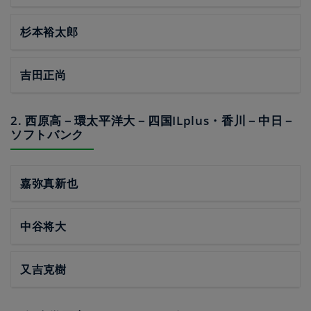
杉本裕太郎
吉田正尚
2. 西原高－環太平洋大－四国ILplus・香川－中日－
ソフトバンク
嘉弥真新也
中谷将大
又吉克樹