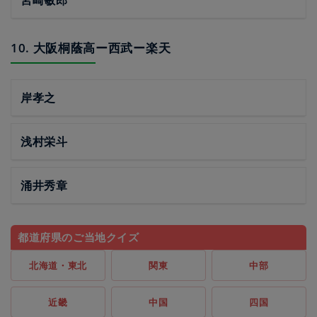
宮崎敏郎
10. 大阪桐蔭高ー西武ー楽天
岸孝之
浅村栄斗
涌井秀章
都道府県のご当地クイズ
北海道・東北
関東
中部
近畿
中国
四国