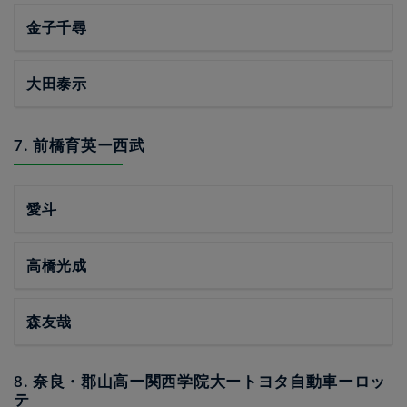
金子千尋
大田泰示
7. 前橋育英ー西武
愛斗
高橋光成
森友哉
8. 奈良・郡山高ー関西学院大ートヨタ自動車ーロッ
テ