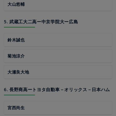
大山悠輔
5. 武蔵工大二高ー中京学院大ー広島
鈴木誠也
菊池涼介
大瀬良大地
6. 長野商高ートヨタ自動車－オリックス－日本ハム
宮西尚生