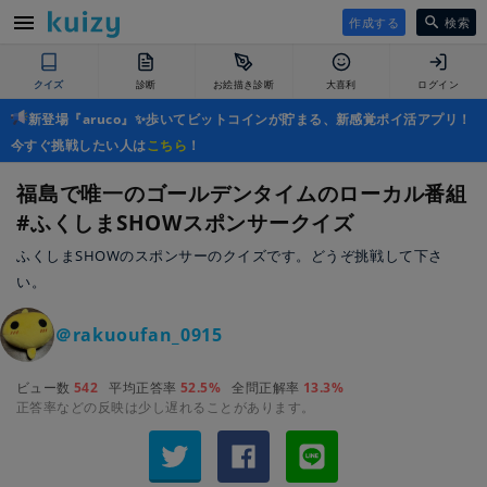
作成する
検索
クイズ
診断
お絵描き診断
大喜利
ログイン
新登場『aruco』✨歩いてビットコインが貯まる、新感覚ポイ活アプリ！
今すぐ挑戦したい人は
こちら
！
福島で唯一のゴールデンタイムのローカル番組
#ふくしまSHOWスポンサークイズ
ふくしまSHOWのスポンサーのクイズです。どうぞ挑戦して下さ
い。
＠rakuoufan_0915
ビュー数
542
平均正答率
52.5%
全問正解率
13.3%
正答率などの反映は少し遅れることがあります。