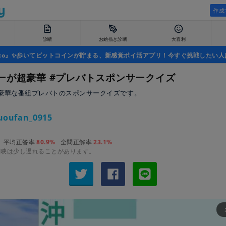
作成
診断
お絵描き診断
大喜利
uco』✨歩いてビットコインが貯まる、新感覚ポイ活アプリ！今すぐ挑戦したい人
ーが超豪華 #プレバトスポンサークイズ
豪華な番組プレバトのスポンサークイズです。
uoufan_0915
平均正答率
80.9%
全問正解率
23.1%
反映は少し遅れることがあります。
arrow_fo