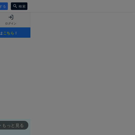
する
検索
ログイン
は
こちら
！
もっと見る
rward_ios