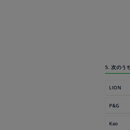
5. 次の
LION
P&G
Kao