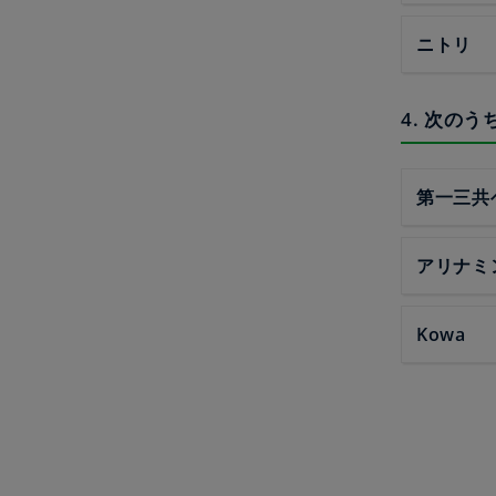
ニトリ
4. 次の
第一三共
アリナミ
Kowa