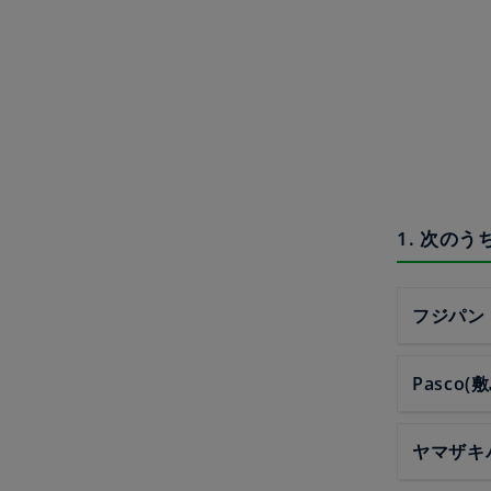
1. 次の
フジパン
Pasco(
ヤマザキ