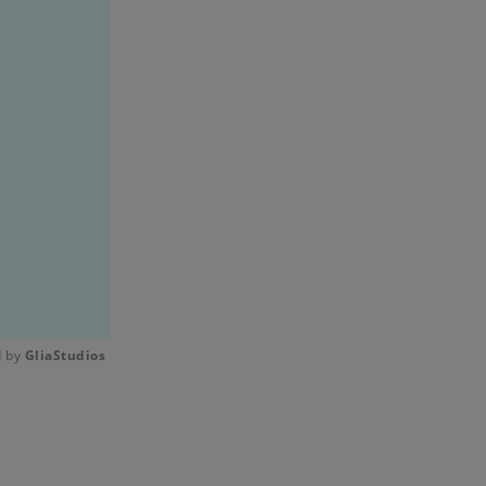
 by 
GliaStudios
Mute