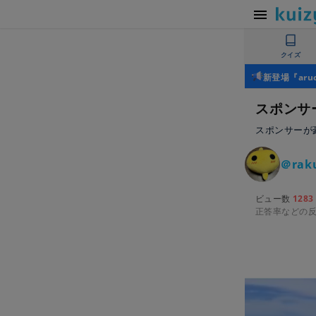
クイズ
新登場『ar
スポンサ
スポンサーが
＠rak
ビュー数
1283
正答率などの