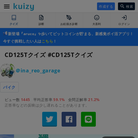
作成する
検索
クイズ
診断
お絵描き診断
大喜利
ログイン
新登場『aruco』✨歩いてビットコインが貯まる、新感覚ポイ活アプリ！
今すぐ挑戦したい人は
こちら
！
CD125Tクイズ #CD125Tクイズ
＠ina_reo_garage
バイク
ビュー数
1445
平均正答率
59.1%
全問正解率
21.2%
正答率などの反映は少し遅れることがあります。