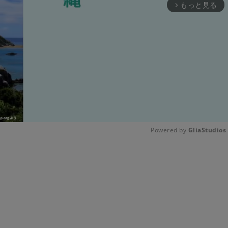
もっと見る
arrow_forward_ios
Powered by 
GliaStudios
Unmute