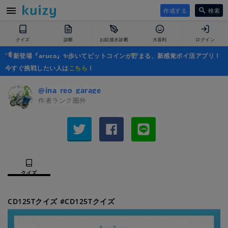
作成する
検索
クイズ
診断
お絵描き診断
大喜利
ログイン
新登場『aruco』✨歩いてビットコインが貯まる、新感覚ポイ活アプリ！
今すぐ挑戦したい人は
こちら
！
@ina_reo_garage
作者ランク圏外
クイズ
CD125Tクイズ #CD125Tクイズ