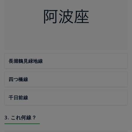
長堀鶴見緑地線
四つ橋線
千日前線
3. これ何線？