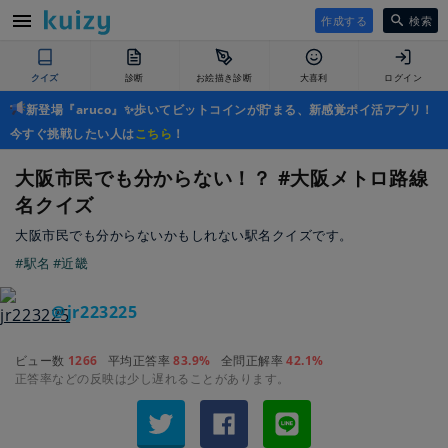
作成する
検索
クイズ
診断
お絵描き診断
大喜利
ログイン
新登場『aruco』✨歩いてビットコインが貯まる、新感覚ポイ活アプリ！
今すぐ挑戦したい人は
こちら
！
大阪市民でも分からない！？ #大阪メトロ路線
名クイズ
大阪市民でも分からないかもしれない駅名クイズです。
#駅名
#近畿
＠jr223225
ビュー数
1266
平均正答率
83.9%
全問正解率
42.1%
正答率などの反映は少し遅れることがあります。