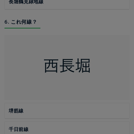
長堀鶴見緑地線
6. これ何線？
堺筋線
千日前線