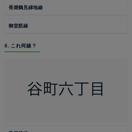
長堀鶴見緑地線
御堂筋線
8. これ何線？