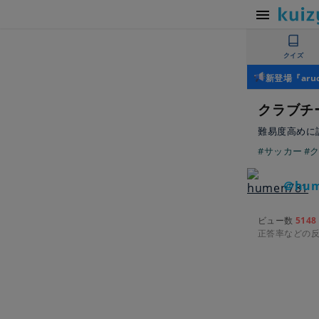
クイズ
新登場『ar
クラブチ
難易度高めに
#サッカー
#
＠hum
ビュー数
5148
正答率などの