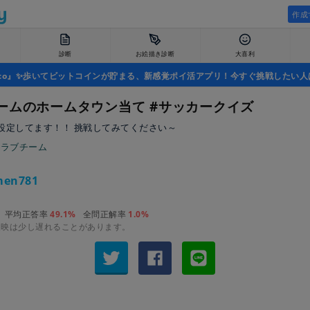
作成
診断
お絵描き診断
大喜利
uco』✨歩いてビットコインが貯まる、新感覚ポイ活アプリ！今すぐ挑戦したい人
ームのホームタウン当て #サッカークイズ
設定してます！！ 挑戦してみてください～
クラブチーム
en781
平均正答率
49.1%
全問正解率
1.0%
反映は少し遅れることがあります。