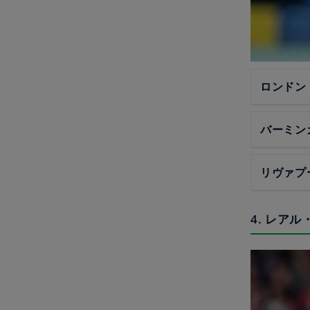
ロンドン
バーミン
リヴァプ
4. レア