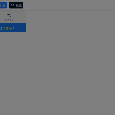
する
検索
ログイン
は
こちら
！