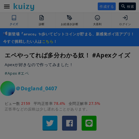
作成する
検索
クイズ
診断
お絵描き診断
大喜利
ログイン
新登場『aruco』✨歩いてビットコインが貯まる、新感覚ポイ活アプリ！
今すぐ挑戦したい人は
こちら
！
エペやってれば多分わかる奴！ #Apexクイズ
Apexが好きなので作ってみました！
#Apex
#エペ
＠Dogland_0407
ビュー数
2159
平均正答率
78.4%
全問正解率
27.5%
正答率などの反映は少し遅れることがあります。