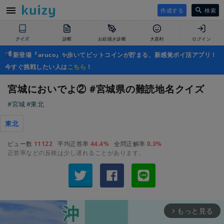
作成する
検索
クイズ
診断
お絵描き診断
大喜利
ログイン
新登場『aruco』✨歩いてビットコインが貯まる、新感覚ポイ活アプリ！
今すぐ挑戦したい人は
こちら
！
宮城においでよ② #宮城県の難読地名クイズ
#宮城
#東北
東北
ビュー数
11122
平均正答率
44.4%
全問正解率
0.3%
正答率などの反映は少し遅れることがあります。
もっと見る
arrow_forward_ios