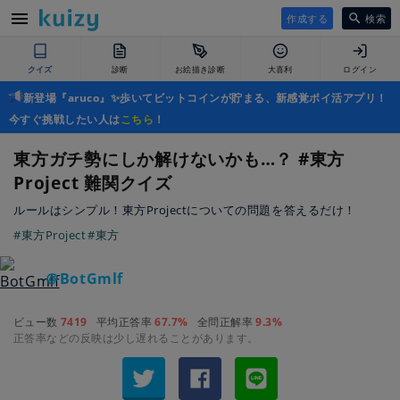
作成する
検索
クイズ
診断
お絵描き診断
大喜利
ログイン
新登場『aruco』✨歩いてビットコインが貯まる、新感覚ポイ活アプリ！
今すぐ挑戦したい人は
こちら
！
東方ガチ勢にしか解けないかも…？ #東方
Project 難関クイズ
ルールはシンプル！東方Projectについての問題を答えるだけ！
#東方Project
#東方
＠BotGmlf
ビュー数
7419
平均正答率
67.7%
全問正解率
9.3%
正答率などの反映は少し遅れることがあります。