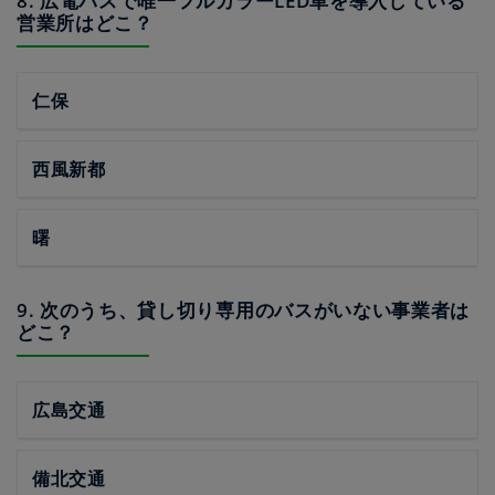
8. 広電バスで唯一フルカラーLED車を導入している
営業所はどこ？
仁保
西風新都
曙
9. 次のうち、貸し切り専用のバスがいない事業者は
どこ？
広島交通
備北交通