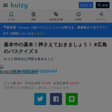
作成する
検索
クイズ
診断
お絵描き診断
大喜利
ログイン
新登場『aruco』✨歩いてビットコインが貯まる、新感覚ポイ活アプリ！
今すぐ挑戦したい人は
こちら
！
基本中の基本！押さえておきましょう！ #広島
のバスクイズ３
わりと簡単めな問題を集めました
＠RnNQEB3FcJQGoHf
ビュー数
861
平均正答率
72.4%
全問正解率
23.5%
正答率などの反映は少し遅れることがあります。