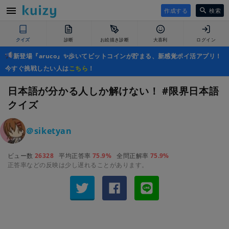
作成する
検索
クイズ
診断
お絵描き診断
大喜利
ログイン
新登場『aruco』✨歩いてビットコインが貯まる、新感覚ポイ活アプリ！
今すぐ挑戦したい人は
こちら
！
日本語が分かる人しか解けない！ #限界日本語
クイズ
＠siketyan
ビュー数
26328
平均正答率
75.9%
全問正解率
75.9%
正答率などの反映は少し遅れることがあります。