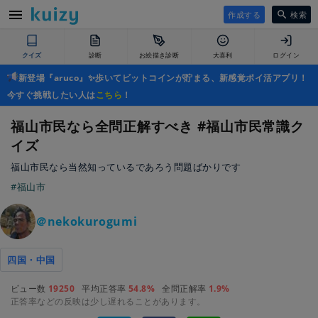
作成する
検索
クイズ
診断
お絵描き診断
大喜利
ログイン
新登場『aruco』✨歩いてビットコインが貯まる、新感覚ポイ活アプリ！
今すぐ挑戦したい人は
こちら
！
福山市民なら全問正解すべき #福山市民常識ク
イズ
福山市民なら当然知っているであろう問題ばかりです
#福山市
＠nekokurogumi
四国・中国
ビュー数
19250
平均正答率
54.8%
全問正解率
1.9%
正答率などの反映は少し遅れることがあります。