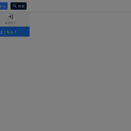
する
検索
ログイン
は
こちら
！