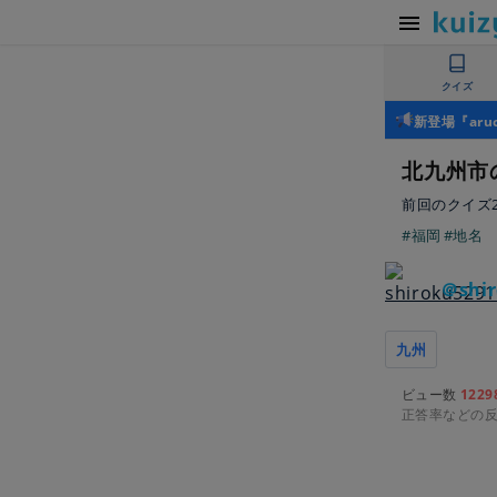
クイズ
新登場『ar
北九州市
前回のクイズ
#福岡
#地名
＠shir
九州
ビュー数
1229
正答率などの