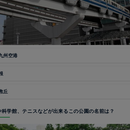
九州空港
根
救丘
ルや科学館、テニスなどが出来るこの公園の名前は？