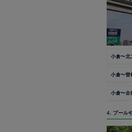
小倉〜北
小倉〜曽
小倉〜企
4. プー