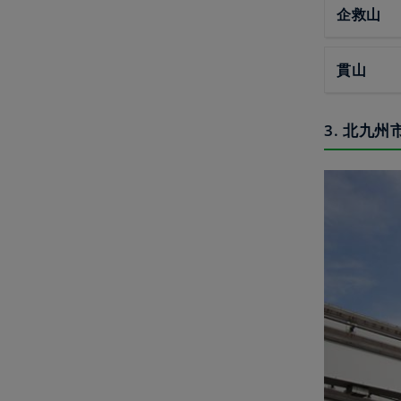
企救山
貫山
3. 北九