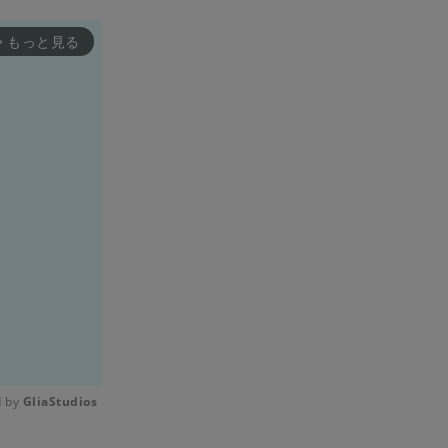
もっと見る
rward_ios
 by 
GliaStudios