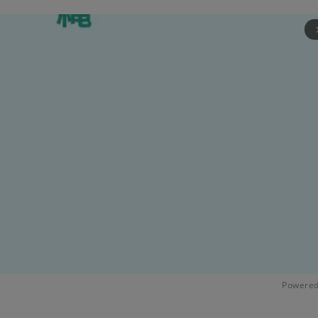
arrow_fo
Powered