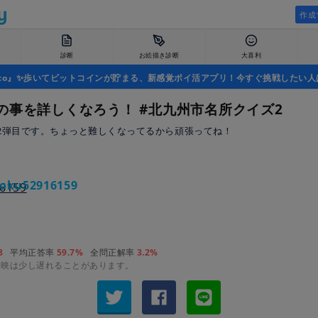
作成
診断
お絵描き診断
大喜利
uco』✨歩いてビットコインが貯まる、新感覚ポイ活アプリ！今すぐ挑戦したい人
の事を詳しくなろう！ #北九州市名所クイズ2
2弾目です。ちょっと難しくなってるから頑張ってね！
oku52916159
8
平均正答率
59.7%
全問正解率
3.2%
反映は少し遅れることがあります。