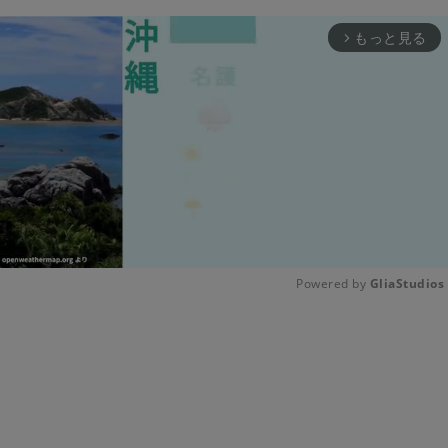
もっと見る
arrow_forward_ios
Powered by 
GliaStudios
Unmute