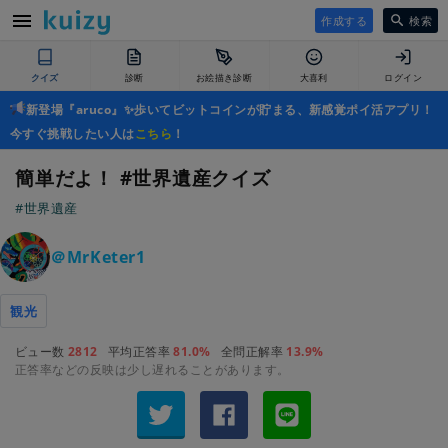
作成する
検索
クイズ
診断
お絵描き診断
大喜利
ログイン
新登場『aruco』✨歩いてビットコインが貯まる、新感覚ポイ活アプリ！
今すぐ挑戦したい人は
こちら
！
簡単だよ！ #世界遺産クイズ
#世界遺産
＠MrKeter1
観光
ビュー数
2812
平均正答率
81.0%
全問正解率
13.9%
正答率などの反映は少し遅れることがあります。