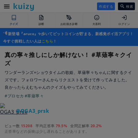
作成する
検索
クイズ
診断
お絵描き診断
大喜利
ログイン
新登場『aruco』✨歩いてビットコインが貯まる、新感覚ポイ活アプリ！
今すぐ挑戦したい人は
こちら
！
真の寧々推しにしか解けない！ #草薙寧々クイ
ズ
ワンダーランズ×ショウタイムの歌姫、草薙寧々ちゃんに関するクイ
ズです。フォロワーさんからリクエストを受けて作ってみました。
良かったらえむちゃんのクイズもやってみてください。
#プロセカ
#草薙寧々
＠OGA3_prsk
ビュー数
15208
平均正答率
79.5%
全問正解率
20.2%
正答率などの反映は少し遅れることがあります。