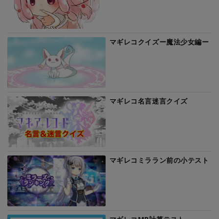
マギレコクイズー魔法少女編ー
マギレコ名言迷言クイズ
マギレコミララン前の小テスト