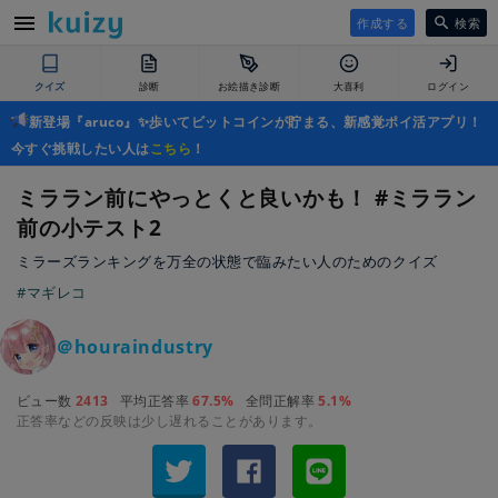
作成する
検索
クイズ
診断
お絵描き診断
大喜利
ログイン
新登場『aruco』✨歩いてビットコインが貯まる、新感覚ポイ活アプリ！
今すぐ挑戦したい人は
こちら
！
ミララン前にやっとくと良いかも！ #ミララン
前の小テスト2
ミラーズランキングを万全の状態で臨みたい人のためのクイズ
#マギレコ
＠houraindustry
ビュー数
2413
平均正答率
67.5%
全問正解率
5.1%
正答率などの反映は少し遅れることがあります。