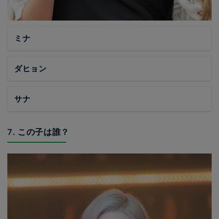
ミナ
ダヒョン
サナ
7. この子は誰？