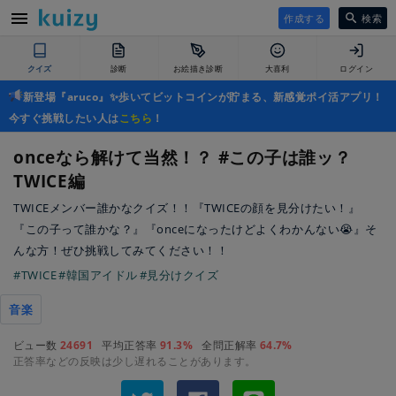
作成する
検索
クイズ
診断
お絵描き診断
大喜利
ログイン
新登場『aruco』✨歩いてビットコインが貯まる、新感覚ポイ活アプリ！
今すぐ挑戦したい人は
こちら
！
onceなら解けて当然！？ #この子は誰ッ？
TWICE編
TWICEメンバー誰かなクイズ！！『TWICEの顔を見分けたい！』
『この子って誰かな？』『onceになったけどよくわかんない😭』そ
んな方！ぜひ挑戦してみてください！！
#TWICE
#韓国アイドル
#見分けクイズ
音楽
ビュー数
24691
平均正答率
91.3%
全問正解率
64.7%
正答率などの反映は少し遅れることがあります。