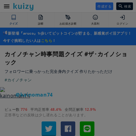
作成する
検索
クイズ
診断
お絵描き診断
大喜利
ログイン
新登場『aruco』✨歩いてビットコインが貯まる、新感覚ポイ活アプリ！
今すぐ挑戦したい人は
こちら
！
カイノチャン時事問題クイズ #ザ･カイノショ
ック
フォロワーに乗っかった完全身内クイズ 作りたかっただけ
#カイノチャン
＠kainoman74
ビュー数
776
平均正答率
48.4%
全問正解率
12.9%
正答率などの反映は少し遅れることがあります。