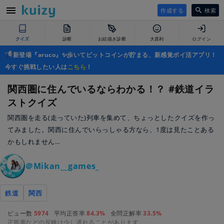
作成する
検索
クイズ
診断
お絵描き診断
大喜利
ログイン
新登場『aruco』✨歩いてビットコインが貯まる、新感覚ポイ活アプリ！
今すぐ挑戦したい人は
こちら
！
関西圏に住んでいるならわかる！？ #鉄道イラ
ストクイズ
関西圏を走る(走っていた)列車を集めて、ちょっとしたクイズを作っ
てみました。関西に住んでいらっしゃる方なら、1度は見たことある
かもしれません…
＠Mikan__games_
鉄道
関西
ビュー数
5974
平均正答率
84.3%
全問正解率
33.5%
正答率などの反映は少し遅れることがあります。