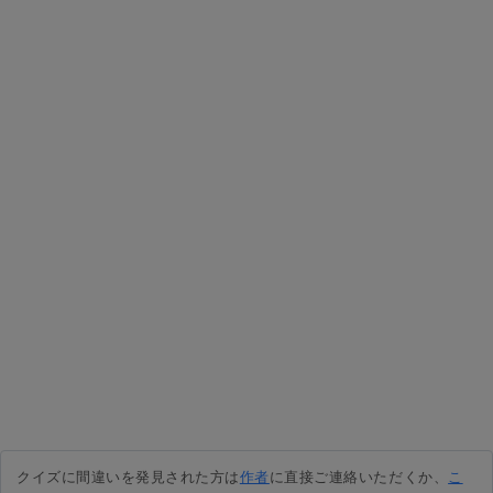
クイズに間違いを発見された方は
作者
に直接ご連絡いただくか、
こ