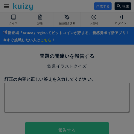
作成する
検索
クイズ
診断
お絵描き診断
大喜利
ログイン
新登場『aruco』✨歩いてビットコインが貯まる、新感覚ポイ活アプリ！
今すぐ挑戦したい人は
こちら
！
問題の間違いを報告する
鉄道イラストクイズ
訂正の内容と正しい答えを入力してください。
報告する