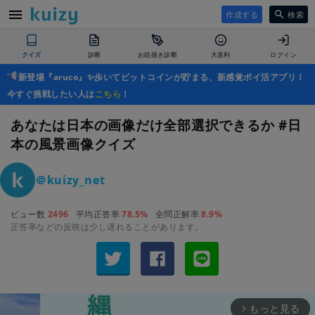
作成する
検索
クイズ
診断
お絵描き診断
大喜利
ログイン
新登場『aruco』✨歩いてビットコインが貯まる、新感覚ポイ活アプリ！
今すぐ挑戦したい人は
こちら
！
あなたは日本の画像だけ全部選択できるか #日
本の風景画像クイズ
＠kuizy_net
ビュー数
2496
平均正答率
78.5%
全問正解率
8.9%
正答率などの反映は少し遅れることがあります。
もっと見る
arrow_forward_ios