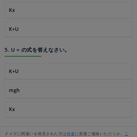
Kx
K+U
5. U = の式を答えなさい。
K+U
mgh
Kx
クイズに間違いを発見された方は
作者
に直接ご連絡いただくか、
こ