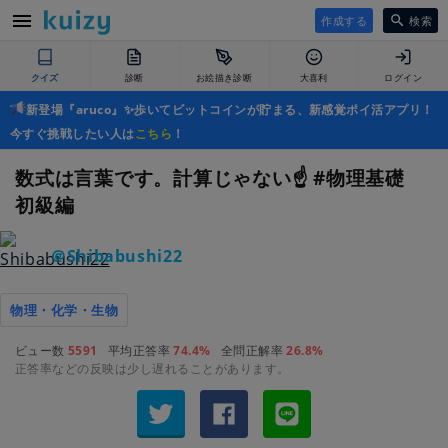
作成する
検索
クイズ
診断
お絵描き診断
大喜利
ログイン
新登場『aruco』✨歩いてビットコインが貯まる、新感覚ポイ活アプリ！
今すぐ挑戦したい人は
こちら
！
数式は言葉です。計算じゃない☝️ #物理基礎
初級編
＠Shibabushi22
物理・化学・生物
ビュー数
5591
平均正答率
74.4%
全問正解率
26.8%
正答率などの反映は少し遅れることがあります。