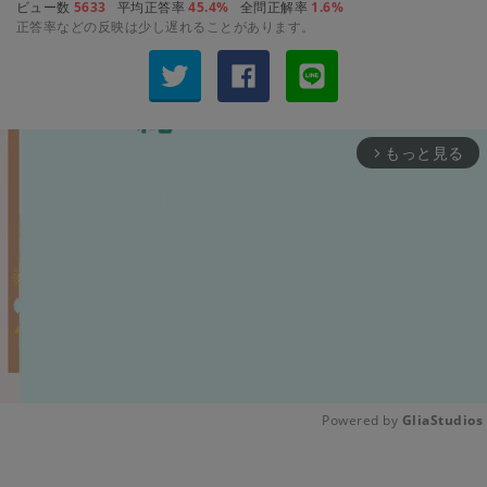
ビュー数
5633
平均正答率
45.4%
全問正解率
1.6%
正答率などの反映は少し遅れることがあります。
もっと見る
arrow_forward_ios
Powered by 
GliaStudios
Unmute