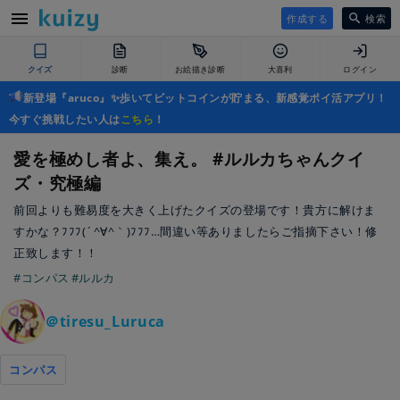
作成する
検索
クイズ
診断
お絵描き診断
大喜利
ログイン
新登場『aruco』✨歩いてビットコインが貯まる、新感覚ポイ活アプリ！
今すぐ挑戦したい人は
こちら
！
愛を極めし者よ、集え。 #ルルカちゃんクイ
ズ・究極編
前回よりも難易度を大きく上げたクイズの登場です！貴方に解けま
すかな？ﾌﾌﾌ(´^∀^｀)ﾌﾌﾌ…間違い等ありましたらご指摘下さい！修
正致します！！
#コンパス
#ルルカ
＠tiresu_Luruca
コンパス