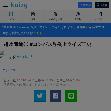
作成する
検索
クイズ
診断
お絵描き診断
大喜利
ログイン
新登場『aruco』✨歩いてビットコインが貯まる、新感覚ポイ活アプリ！
今すぐ挑戦したい人は
こちら
！
超常識編① #コンパス界炎上クイズ正史
＠Ariria_F
コンパス
ビュー数
26510
平均正答率
48.2%
全問正解率
1.3%
正答率などの反映は少し遅れることがあります。