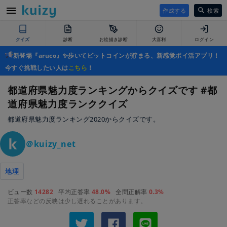
作成する
検索
クイズ
診断
お絵描き診断
大喜利
ログイン
新登場『aruco』✨歩いてビットコインが貯まる、新感覚ポイ活アプリ！
今すぐ挑戦したい人は
こちら
！
都道府県魅力度ランキングからクイズです #都
道府県魅力度ランククイズ
都道府県魅力度ランキング2020からクイズです。
＠kuizy_net
地理
ビュー数
14282
平均正答率
48.0%
全問正解率
0.3%
正答率などの反映は少し遅れることがあります。