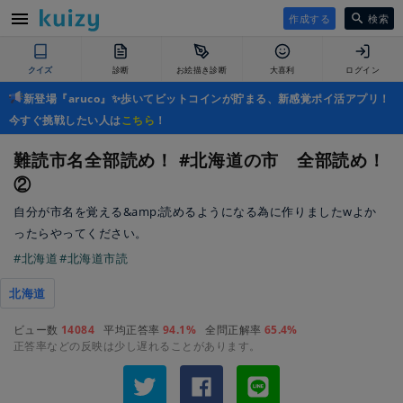
作成する
検索
クイズ
診断
お絵描き診断
大喜利
ログイン
新登場『aruco』✨歩いてビットコインが貯まる、新感覚ポイ活アプリ！
今すぐ挑戦したい人は
こちら
！
難読市名全部読め！ #北海道の市 全部読め！
②
自分が市名を覚える&amp;読めるようになる為に作りましたwよか
ったらやってください。
#北海道
#北海道市読
北海道
ビュー数
14084
平均正答率
94.1%
全問正解率
65.4%
正答率などの反映は少し遅れることがあります。