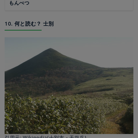
もんべつ
10. 何と読む？ 士別
引用元: Wikipedia(士別市・天塩岳)