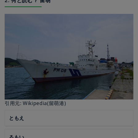
2. 何と読む？ 留萌
引用元: Wikipedia(留萌港)
ともえ
るもい