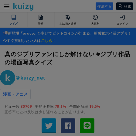
作成する
検索
クイズ
診断
お絵描き診断
大喜利
ログイン
新登場『aruco』✨歩いてビットコインが貯まる、新感覚ポイ活アプリ！
今すぐ挑戦したい人は
こちら
！
真のジブリファンにしか解けない #ジブリ作品
の場面写真クイズ
＠kuizy_net
漫画・アニメ
ビュー数
30709
平均正答率
79.1%
全問正解率
19.5%
正答率などの反映は少し遅れることがあります。