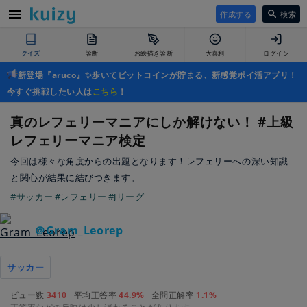
作成する
検索
クイズ
診断
お絵描き診断
大喜利
ログイン
新登場『aruco』✨歩いてビットコインが貯まる、新感覚ポイ活アプリ！
今すぐ挑戦したい人は
こちら
！
真のレフェリーマニアにしか解けない！ #上級
レフェリーマニア検定
今回は様々な角度からの出題となります！レフェリーへの深い知識
と関心が結果に結びつきます。
#サッカー
#レフェリー
#Jリーグ
＠Gram_Leorep
サッカー
ビュー数
3410
平均正答率
44.9%
全問正解率
1.1%