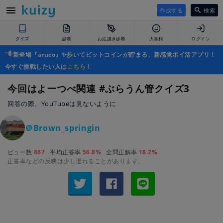
作成する
検索
クイズ
診断
お絵描き診断
大喜利
ログイン
新登場『aruco』✨歩いてビットコインが貯まる、新感覚ポイ活アプリ！
今すぐ挑戦したい人は
こちら
！
今回はよーつべ関連 #ぶらうん管クイズ3
回答の際、YouTubeは見ないように
＠Brown_springin
ビュー数
867
平均正答率
56.8%
全問正解率
18.2%
正答率などの反映は少し遅れることがあります。