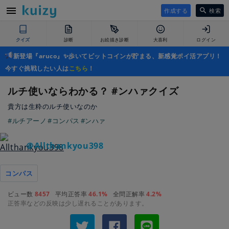
作成する
検索
クイズ
診断
お絵描き診断
大喜利
ログイン
新登場『aruco』✨歩いてビットコインが貯まる、新感覚ポイ活アプリ！
今すぐ挑戦したい人は
こちら
！
ルチ使いならわかる？ #ンハァクイズ
貴方は生粋のルチ使いなのか
#ルチアーノ
#コンパス
#ンハァ
＠Allthankyou398
コンパス
ビュー数
8457
平均正答率
46.1%
全問正解率
4.2%
正答率などの反映は少し遅れることがあります。