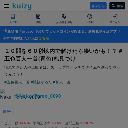
作成する
検索
クイズ
診断
お絵描き診断
大喜利
ログイン
新登場『aruco』✨歩いてビットコインが貯まる、新感覚ポイ活アプリ！
今すぐ挑戦したい人は
こちら
！
１０問を６０秒以内で解けたら凄いかも！？ #
五色百人一首(青色)札見つけ
慣れてきた人や上級者は、ストップウォッチでタイムを測ってやっ
てみよう！
#五色百人一首
#競技かるた
#百人一首
＠Naka_Tomo_0090
国語
ビュー数
14436
平均正答率
60.4%
全問正解率
10.2%