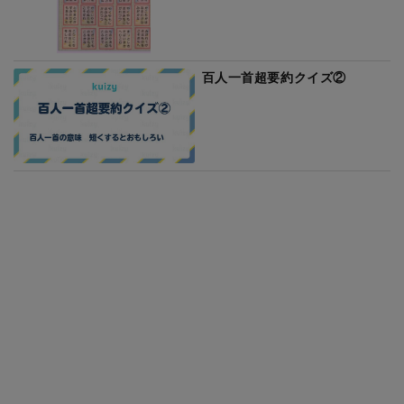
百人一首超要約クイズ②