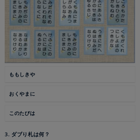
ももしきや
おくやまに
このたびは
3. ダブり札は何？