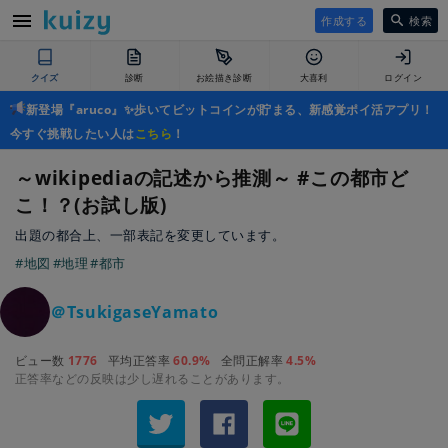
作成する
検索
クイズ
診断
お絵描き診断
大喜利
ログイン
新登場『aruco』✨歩いてビットコインが貯まる、新感覚ポイ活アプリ！
今すぐ挑戦したい人は
こちら
！
～wikipediaの記述から推測～ #この都市ど
こ！？(お試し版)
出題の都合上、一部表記を変更しています。
#地図
#地理
#都市
＠TsukigaseYamato
ビュー数
1776
平均正答率
60.9%
全問正解率
4.5%
正答率などの反映は少し遅れることがあります。