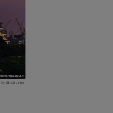
 by 
GliaStudios
Mute