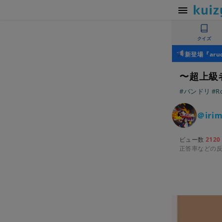
クイズ
新登場『ar
〜超上級者
#バンドリ
#Ro
＠irim
ビュー数
2120
正答率などの