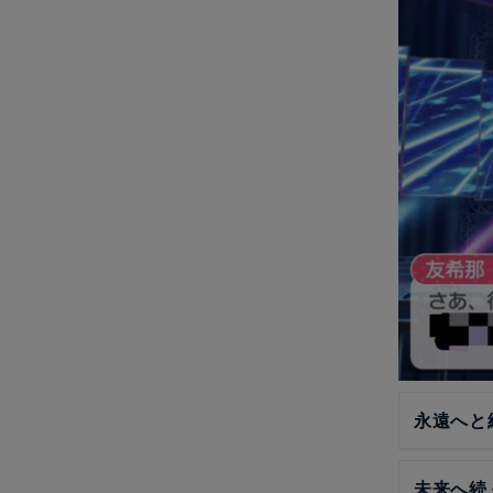
永遠へと
未来へ続