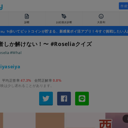
作成
診断
お絵描き診断
大喜利
uco』✨歩いてビットコインが貯まる、新感覚ポイ活アプリ！今すぐ挑戦したい人
しか解けない！〜 #Roseliaクイズ
selia
#Whal
iyaseiya
平均正答率
47.3%
全問正解率
0.8%
反映は少し遅れることがあります。
arrow_fo