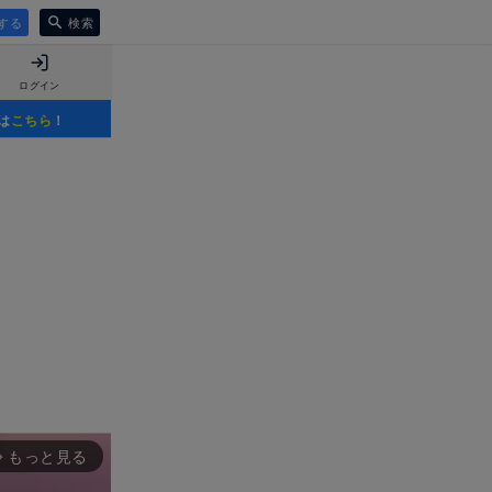
する
検索
ログイン
は
こちら
！
もっと見る
rward_ios