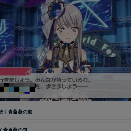
続く青薔薇の道
く青薔薇の道