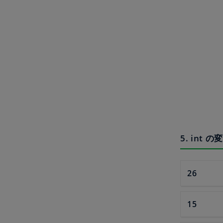
5. int
26
15