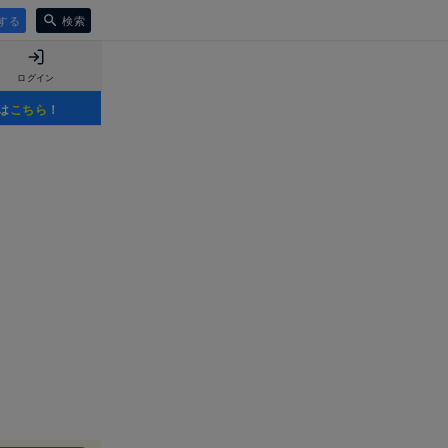
する
検索
ログイン
は
こちら
！