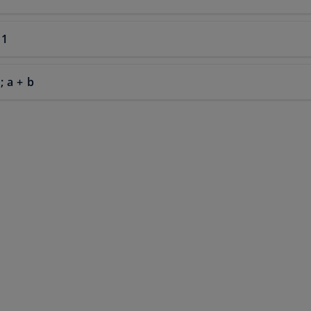
 1
; a + b