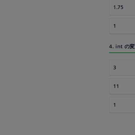
1.75
1
4. int
3
11
1