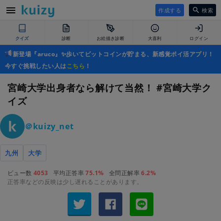
作成する
検索
クイズ
診断
お絵描き診断
大喜利
ログイン
新登場『aruco』✨歩いてビットコインが貯まる、新感覚ポイ活アプリ！
今すぐ挑戦したい人は
こちら
！
宮崎大学出身者なら解けて当然！ #宮崎大学ク
イズ
＠kuizy_net
九州
大学
ビュー数
4053
平均正答率
75.1%
全問正解率
6.2%
正答率などの反映は少し遅れることがあります。