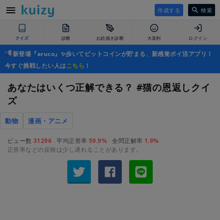
作成する
検索
クイズ
診断
お絵描き診断
大喜利
ログイン
新登場『aruco』✨歩いてビットコインが貯まる、新感覚ポイ活アプリ！
今すぐ挑戦したい人は
こちら
！
あなたはいくつ正解できる？ #猫の恩返しクイ
ズ
動物
漫画・アニメ
ビュー数
31296
平均正答率
59.9%
全問正解率
1.9%
正答率などの反映は少し遅れることがあります。