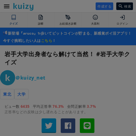
作成する
検索
クイズ
診断
お絵描き診断
大喜利
ログイン
新登場『aruco』✨歩いてビットコインが貯まる、新感覚ポイ活アプリ！
今すぐ挑戦したい人は
こちら
！
岩手大学出身者なら解けて当然！ #岩手大学ク
イズ
＠kuizy_net
東北
大学
ビュー数
6435
平均正答率
76.3%
全問正解率
3.7%
正答率などの反映は少し遅れることがあります。