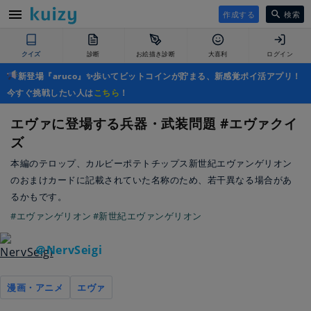
作成する
検索
クイズ
診断
お絵描き診断
大喜利
ログイン
新登場『aruco』✨歩いてビットコインが貯まる、新感覚ポイ活アプリ！
今すぐ挑戦したい人は
こちら
！
エヴァに登場する兵器・武装問題 #エヴァクイ
ズ
本編のテロップ、カルビーポテトチップス新世紀エヴァンゲリオン
のおまけカードに記載されていた名称のため、若干異なる場合があ
るかもです。
#エヴァンゲリオン
#新世紀エヴァンゲリオン
＠NervSeigi
漫画・アニメ
エヴァ