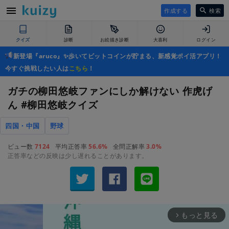
作成する
検索
クイズ
診断
お絵描き診断
大喜利
ログイン
新登場『aruco』✨歩いてビットコインが貯まる、新感覚ポイ活アプリ！
今すぐ挑戦したい人は
こちら
！
ガチの柳田悠岐ファンにしか解けない 作虎げ
ん #柳田悠岐クイズ
四国・中国
野球
ビュー数
7124
平均正答率
56.6%
全問正解率
3.0%
正答率などの反映は少し遅れることがあります。
もっと見る
arrow_forward_ios