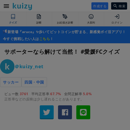
作成する
検索
クイズ
診断
お絵描き診断
大喜利
ログイン
新登場『aruco』✨歩いてビットコインが貯まる、新感覚ポイ活アプリ！
今すぐ挑戦したい人は
こちら
！
サポーターなら解けて当然！ #愛媛FCクイズ
＠kuizy_net
サッカー
四国・中国
ビュー数
3761
平均正答率
67.7%
全問正解率
5.0%
正答率などの反映は少し遅れることがあります。