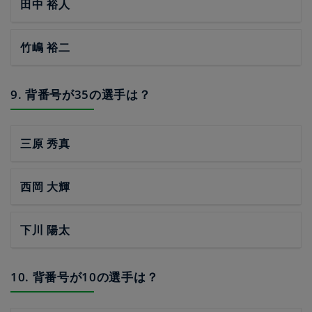
田中 裕人
竹嶋 裕二
9. 背番号が35の選手は？
三原 秀真
西岡 大輝
下川 陽太
10. 背番号が10の選手は？