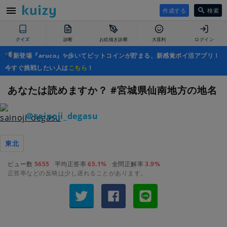
作成する
検索
クイズ
診断
お絵描き診断
大喜利
ログイン
新登場『aruco』✨歩いてビットコインが貯まる、新感覚ポイ活アプリ！
今すぐ挑戦したい人は
こちら
！
あなたは読めますか？ #宮城県仙南地方の地名
＠sainoji_degasu
東北
ビュー数
5655
平均正答率
65.1%
全問正解率
3.9%
正答率などの反映は少し遅れることがあります。