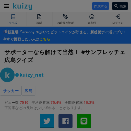
作成する
検索
クイズ
診断
お絵描き診断
大喜利
ログイン
新登場『aruco』✨歩いてビットコインが貯まる、新感覚ポイ活アプリ！
今すぐ挑戦したい人は
こちら
！
サポーターなら解けて当然！ #サンフレッチェ
広島クイズ
＠kuizy_net
サッカー
広島
ビュー数
7510
平均正答率
75.4%
全問正解率
10.2%
正答率などの反映は少し遅れることがあります。