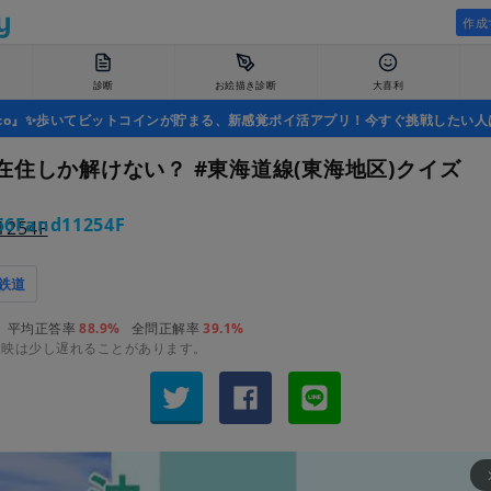
作成
診断
お絵描き診断
大喜利
uco』✨歩いてビットコインが貯まる、新感覚ポイ活アプリ！今すぐ挑戦したい人
在住しか解けない？ #東海道線(東海地区)クイズ
56Fand11254F
鉄道
平均正答率
88.9%
全問正解率
39.1%
反映は少し遅れることがあります。
arrow_fo