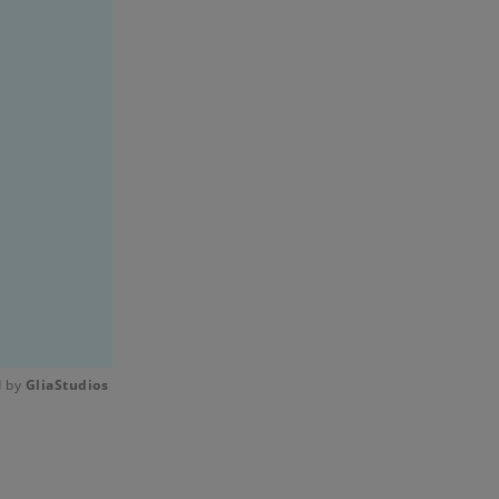
 by 
GliaStudios
Mute