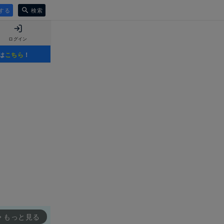
する
検索
ログイン
は
こちら
！
もっと見る
rward_ios