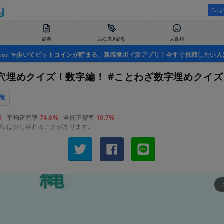
作成
診断
お絵描き診断
大喜利
uco』✨歩いてビットコインが貯まる、新感覚ポイ活アプリ！今すぐ挑戦したい人
穴埋めクイズ！数字編！ #ことわざ数字埋めクイズ
識
8
平均正答率
74.6%
全問正解率
10.7%
反映は少し遅れることがあります。
arrow_fo