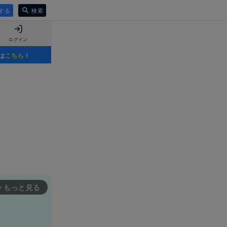
する
検索
ログイン
は
こちら
！
もっと見る
rward_ios