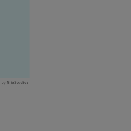
 by 
GliaStudios
Mute