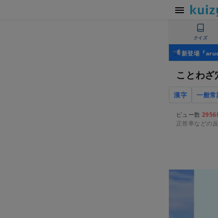
クイズ
新登場『ar
ことわざ
漢字
一般常
ビュー数
2956
正答率などの