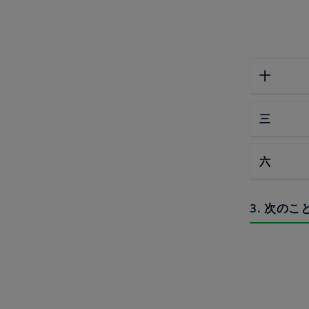
十
三
六
3. 次の