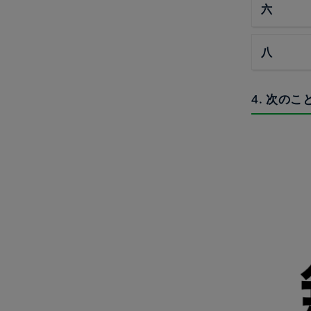
六
八
4. 次の