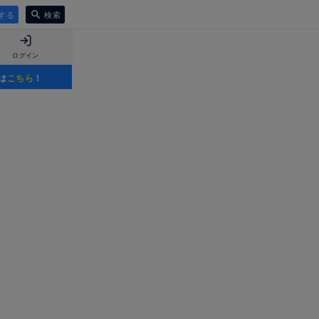
する
検索
ログイン
は
こちら
！