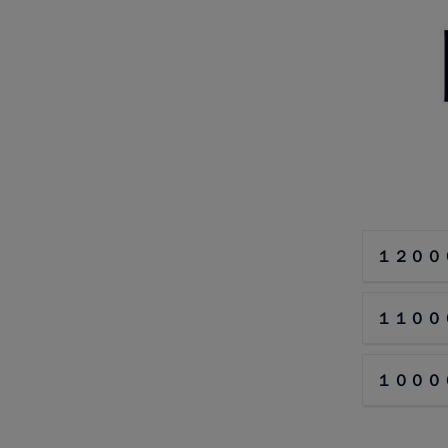
１２００
１１００
１０００