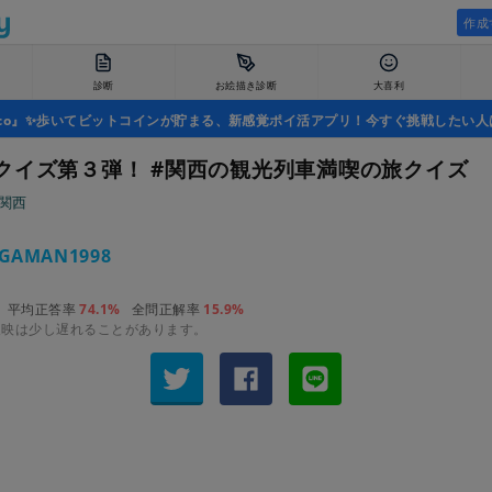
作成
診断
お絵描き診断
大喜利
uco』✨歩いてビットコインが貯まる、新感覚ポイ活アプリ！今すぐ挑戦したい人
クイズ第３弾！ #関西の観光列車満喫の旅クイズ
#関西
GAMAN1998
平均正答率
74.1%
全問正解率
15.9%
反映は少し遅れることがあります。