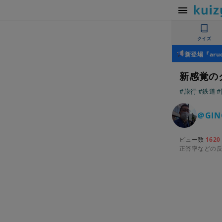
クイズ
新登場『ar
新感覚の
#旅行
#鉄道
＠GIN
ビュー数
1620
正答率などの