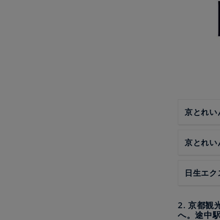
京とれい
京とれい
日生エク
2. 京都
へ。途中