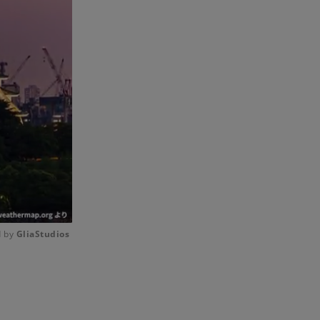
 by 
GliaStudios
Mute