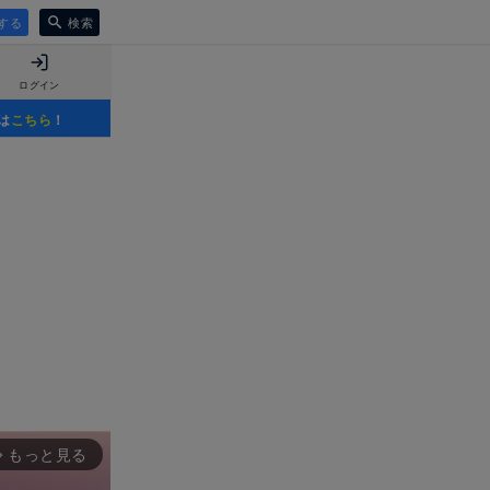
する
検索
ログイン
は
こちら
！
もっと見る
rward_ios