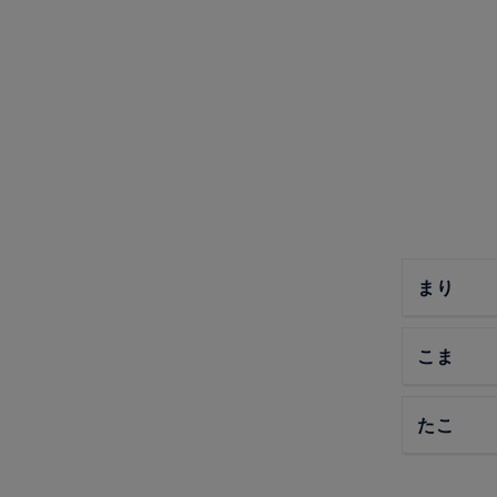
まり
こま
たこ