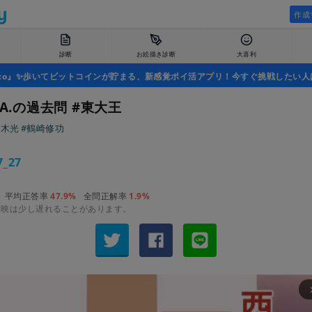
作成
診断
お絵描き診断
大喜利
uco』✨歩いてビットコインが貯まる、新感覚ポイ活アプリ！今すぐ挑戦したい人
.A.の過去問 #東大王
鈴木光
#鶴崎修功
7_27
平均正答率
47.9%
全問正解率
1.9%
反映は少し遅れることがあります。
arrow_fo