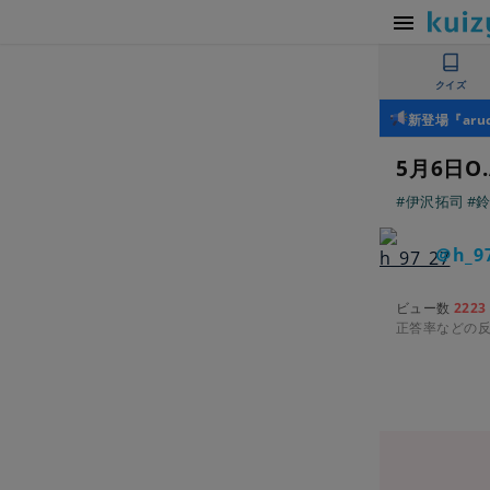
クイズ
新登場『ar
5月6日O
#伊沢拓司
#
＠h_9
ビュー数
2223
正答率などの