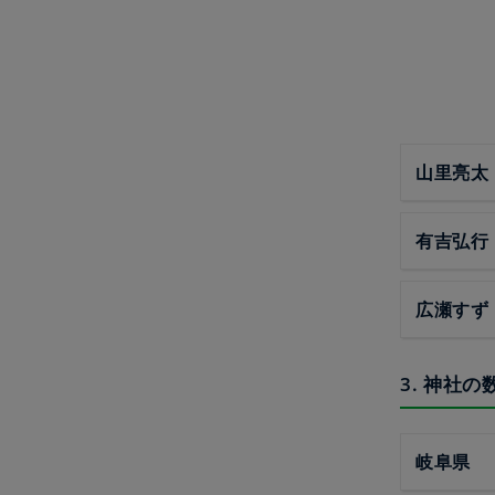
山里亮太
有吉弘行
広瀬すず
3. 神社
岐阜県