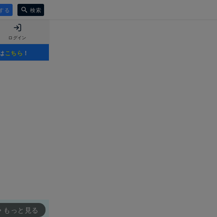
する
検索
ログイン
は
こちら
！
もっと見る
rward_ios