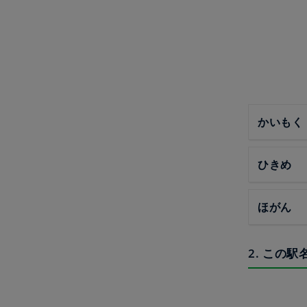
かいもく
ひきめ
ほがん
2. この