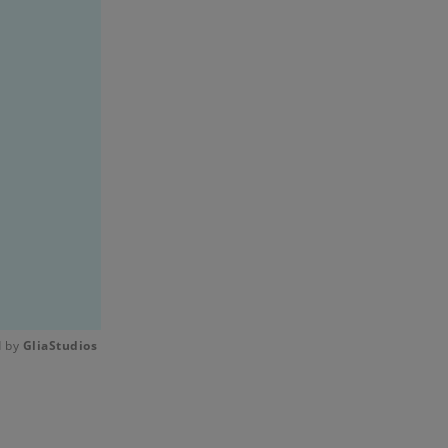
 by 
GliaStudios
Mute