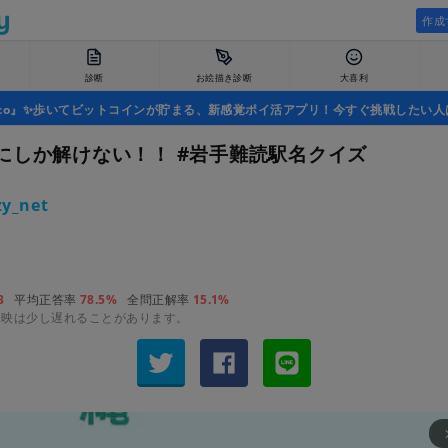
作成
診断
お絵描き診断
大喜利
uco』✨歩いてビットコインが貯まる、新感覚ポイ活アプリ！今すぐ挑戦したい人
にしか解けない！！ #岩手難読駅名クイズ
y_net
3
平均正答率
78.5%
全問正解率
15.1%
反映は少し遅れることがあります。
arrow_fo