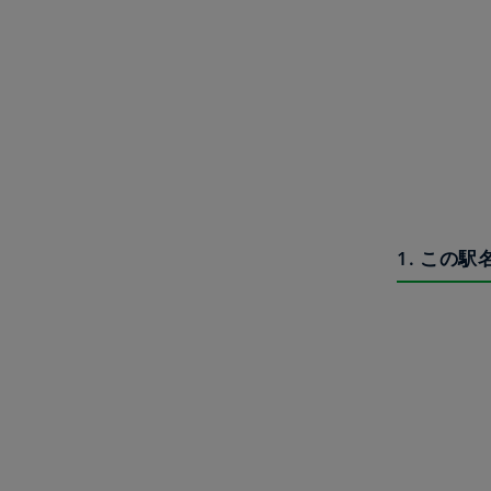
1. この