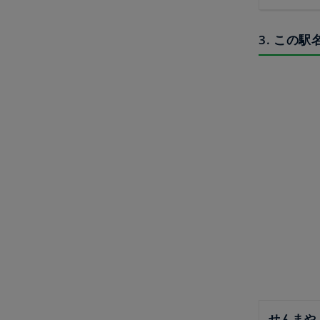
3. この
せんまや