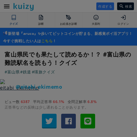
作成する
検索
クイズ
診断
お絵描き診断
大喜利
ログイン
新登場『aruco』✨歩いてビットコインが貯まる、新感覚ポイ活アプリ！
今すぐ挑戦したい人は
こちら
！
富山県民でも果たして読めるか！？ #富山県の
難読駅名を読もう！クイズ
#富山県
#鉄道
#瑛旅クイズ
＠eitabi_ekimemo
ビュー数
6387
平均正答率
66.1%
全問正解率
6.8%
正答率などの反映は少し遅れることがあります。