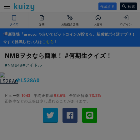
作成する
検索
クイズ
診断
お絵描き診断
大喜利
ログイン
新登場『aruco』✨歩いてビットコインが貯まる、新感覚ポイ活アプリ！
今すぐ挑戦したい人は
こちら
！
NMBヲタなら簡単！ #何期生クイズ！
#NMB48
#アイドル
＠L528A0
ビュー数
1043
平均正答率
93.6%
全問正解率
73.2%
正答率などの反映は少し遅れることがあります。